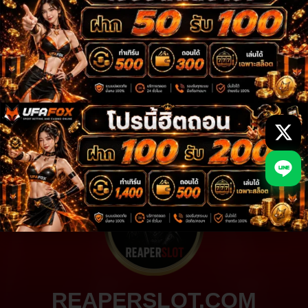
แบบสบายกระเป๋า ไม่ต้องมีทุนหนาก็เข้ามาร่วมสนุกกับ
กิจกรรมดี ๆ ที่เราจัดไว้ให้ได้แบบต่อเนื่อง โดยโปรโมชั่น
โบนัสทุนน้อย นี้ถือเป็นตัวช่วยที่ดีที่เปิดโอกาสให้ทุกคนเข้า
ถึงความบันเทิงรูปแบบใหม่ได้ง่ายขึ้นมาก ยิ่งถ้าใครอยาก
ลองอะไรใหม่ ๆ บอกเลยว่าจังหวะนี้แหละที่เหมาะสมที่สุด
เพราะเราตั้งใจมอบสิ่งที่ดีที่สุดให้กับสมาชิกทุกคนแบบไม่
ต้องคิดเยอะให้ปวดหัว แค่กดรับสิทธิ์ ฝาก10รับ100 ก็พร้อม
ลุยกันได้เลย
REAPERSLOT.COM