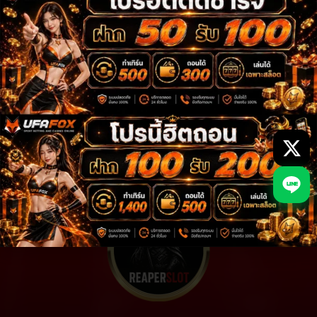
แบบตะโกน เพราะช่วยซัพพอร์ตให้แก๊งงบน้อยสไลด์หน้าจอ
มาร่วมจอยและสอยรางวัลเข้ากระเป๋าได้แบบชิลเวอร์
สำหรับใครที่อยากลองเทสระบบแต่ไม่อยากควักกระเป๋าเยอะ
แคมเปญ ฝาก10รับ100 คือไอเทมลับที่ตอบรับความต้องการ
ได้แบบตรงเรดาร์ ยิ่งถ้าได้มาเจอกับค่ายใหญ่สายเปย์ บอก
เลยว่าโคตรเฟี้ยว แถมยังมีเงื่อนไขยอดฮิตฉบับสับไวอย่าง
10รับ100 ทํา300ถอน200 ที่เซ็ตระบบมาให้ถอนเงินออกไป
กินชาบูได้จริง เป็นจุดเริ่มต้นที่เซฟโซนสุดๆ เหมาะกับคนรุ่น
ใหม่ที่ชอบความคุ้มค่าแบบเต็มคาราเบล