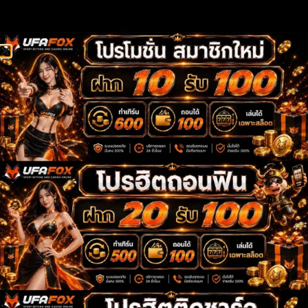
ฝาก 10 รับ 100 WALLET สกิล
ทองของคนงบน้อยกดรับความ
คุ้มค่าด่วน
ฝาก 10 รับ 100 WALLET จัดว่าเป็นแคมเปญที่ฮิตติดชาร์ต