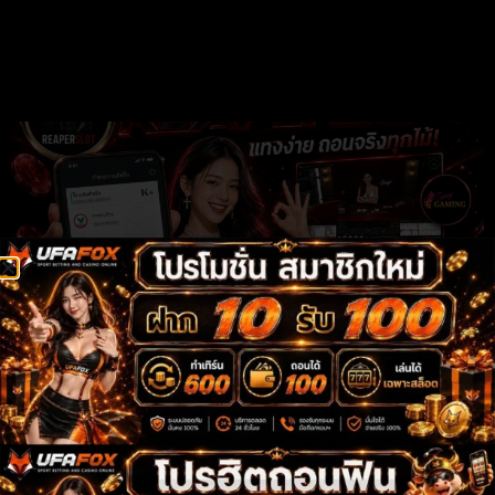
แจกทุนให้ไปหวดแบบฉ่ำๆ รับ
ได้ถ้วนหน้า
10รับ100 ทํา 200 ถอน100 ของโคตรดีที่ตัวตึงแถวนี้เค้ารู้กัน