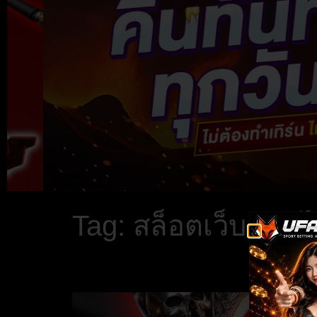
Tag:
สล็อตเว็บตรง ไม่
สล็อตเว็บตรง แตกง่าย ไม่มี