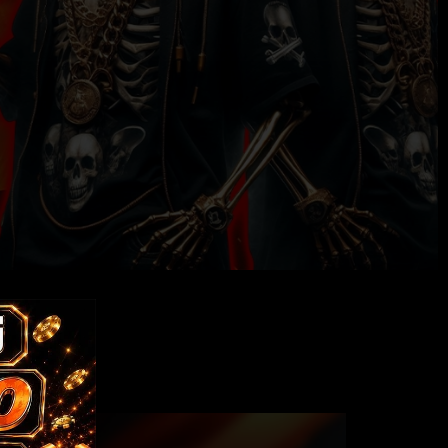
ัลใหญ่