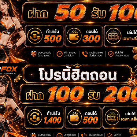
ลายคนต้องนึกถึง สล็อตเว็บตรง แตกง่าย ไม่มี ขั้นต่ํา แน่นอน 
้อยบาทก็เริ่มได้ สล็อตเว็บตรง ไม่ต้องกลัวว่าจะไม่คุ้ม แถมยังเ
นลืมเวลา พอรู้ตัวอีกทีก็ถอนเงินเข้าบัญชีได้แบบทันใจ
าย ไม่มี ขั้นต่ํา มันต่างจากเว็บทั่วไปยังไง จริง ๆ แล้วความ
ห้ทุกอย่างตั้งแต่การสมัคร การฝากถอน ไปจนถึงการรับโบนัส ม
มสนุก เพราะรวมเกมจากทุกค่ายดังไว้ในที่เดียว เช่น ค่ายที่คน
ันเอง บางคนมาเล่นทีแรกคิดว่าจะลองแค่ไม่กี่รอบ สุดท้ายเล่นยา
่นไหลไม่มีสะดุด