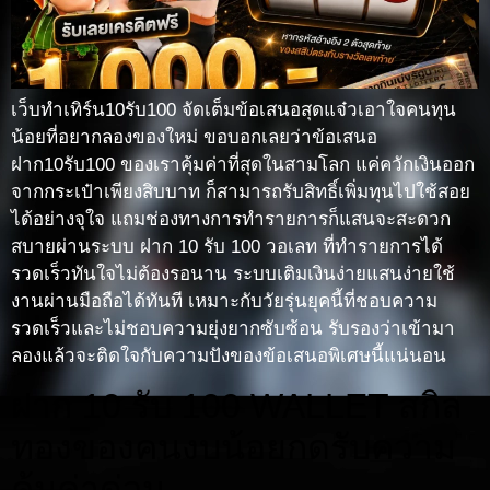
เว็บทําเทิร์น10รับ100 จัดเต็มข้อเสนอสุดแจ๋วเอาใจคนทุน
น้อยที่อยากลองของใหม่ ขอบอกเลยว่าข้อเสนอ
ฝาก10รับ100 ของเราคุ้มค่าที่สุดในสามโลก แค่ควักเงินออก
จากกระเป๋าเพียงสิบบาท ก็สามารถรับสิทธิ์เพิ่มทุนไปใช้สอย
ได้อย่างจุใจ แถมช่องทางการทำรายการก็แสนจะสะดวก
สบายผ่านระบบ ฝาก 10 รับ 100 วอเลท ที่ทำรายการได้
รวดเร็วทันใจไม่ต้องรอนาน ระบบเติมเงินง่ายแสนง่ายใช้
งานผ่านมือถือได้ทันที เหมาะกับวัยรุ่นยุคนี้ที่ชอบความ
รวดเร็วและไม่ชอบความยุ่งยากซับซ้อน รับรองว่าเข้ามา
ลองแล้วจะติดใจกับความปังของข้อเสนอพิเศษนี้แน่นอน
ฝาก 10 รับ 100 WALLET สกิล
ทองของคนงบน้อยกดรับความ
คุ้มค่าด่วน