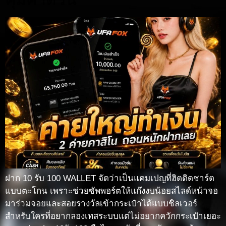
ฝาก 10 รับ 100 WALLET จัดว่าเป็นแคมเปญที่ฮิตติดชาร์ต
แบบตะโกน เพราะช่วยซัพพอร์ตให้แก๊งงบน้อยสไลด์หน้าจอ
มาร่วมจอยและสอยรางวัลเข้ากระเป๋าได้แบบชิลเวอร์
สำหรับใครที่อยากลองเทสระบบแต่ไม่อยากควักกระเป๋าเยอะ