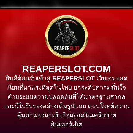
REAPERSLOT.COM
ยินดีต้อนรับเข้าสู่
REAPERSLOT
เว็บเกมยอด
นิยมที่มาแรงที่สุดในไทย ยกระดับความมั่นใจ
ด้วยระบบความปลอดภัยที่ได้มาตรฐานสากล
และมีใบรับรองอย่างเต็มรูปแบบ ตอบโจทย์ความ
คุ้มค่าและน่าเชื่อถือสูงสุดในเครือข่าย
อินเทอร์เน็ต