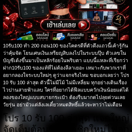
10รับ100 ทํา 200 ถอน100 ของโคตรดีที่ตัวตึงแถวนี้เค้ารู้กัน
ว่าคุ้มจัด โยนเศษเงินเหรียญสิบลงไปในระบบปุ๊บ ตัวเลขใน
บัญชีเด้งขึ้นมาเป็นหลักร้อยในพริบตา แบบนี้แหละที่เรียกว่า
ฝาก10รับ100 ของแท้ที่ไม่ต้องลีลาเยอะ เหมาะกับพวกเราที่
อยากลองใจระบบใหม่ๆ ดูว่าแจกจริงไหม ขอบอกเลยว่า โปร
10 รับ 100 ล่าสุด ตัวนี้ไม่มีโม้ ไม่มีเหลี่ยม ทุกอย่างเดินเรื่อง
ไวปานสายฟ้าแลบ ใครที่อยากได้ฟีลแบบควักเงินน้อยแต่ได้
ลองของใหญ่แบบสบายกระเป๋า ต้องรีบมากดไปลุยด่วนเลย
วัยรุ่น อย่ามัวแต่ลังเลเดี๋ยวหมดสิทธิ์แล้วจะหาว่าไม่เตือน
โปร 10 รับ 100 ล่าสุด แจกใหญ่
จัดเต็มต้อนรับสมาชิกใหม่ไฟลุก