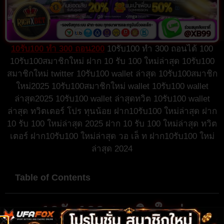
10รับ100 ทํา 300 ถอน200
10รับ100 ทํา 300 ถอนได้ 100
10รับ100สมาชิกใหม่ ฝาก 10 รับ 100 ใหม่ล่าสุด 10รับ100
สมาชิกใหม่ twitter 10รับ100 wallet ล่าสุด 10รับ100สมาชิก
ใหม่2025 10รับ100สมาชิกใหม่ wallet 10รับ100 wallet
ล่าสุด2025 10รับ100 wallet ล่าสุดทวิต 10รับ100 wallet
ล่าสุด ทวิตเตอร์ โปร ทุนน้อย ฝาก10รับ100 ใหม่ล่าสุด ฝาก
10 รับ 100 ใหม่ล่าสุด 2025 ฝาก 10 รับ 100 ใหม่ล่าสุด ทวิต
เตอร์ ฝาก10รับ100 ใหม่ล่าสุด วอ เล็ ท ฝาก10รับ100 ใหม่
ล่าสุด 2024
Table of Contents
10รับ100สมาชิกใหม่