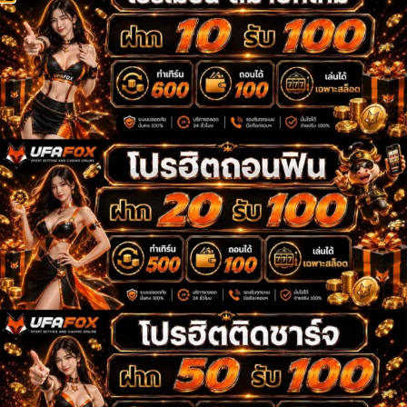
10รับ100สมาชิกใหม่
10รับ100 สมาชิกใหม่ twitter
ฝาก 10 รับ 100 ใหม่ล่าสุด 10รับ100สมาชิกใหม่ wallet
ฝาก 10 รับ 100 ทำยอด 200 ถอนได้เลย
10รับ100สมาชิกใหม่2025 10รับ100 wallet ล่าสุด
10รับ100 ทํา 300 ถอน200 10 รับ 100 ทํา 400ถอน200
ฝาก 10 รับ 100 ใหม่ล่าสุด ฝาก 10 รับ 100 ทำยอด
200 ถอนได้เลย 10รับ100สมาชิกใหม่ wallet โปร ทุน
น้อย ฝาก10รับ100 ใหม่ล่าสุด 10รับ100 ทํา 300
ถอน200 10รับ100 wallet ล่าสุด 10 รับ 100 ทํา
400ถอน200 ฝาก 10 รับ100 ทํา ยอด 300 ถอนได้ 100