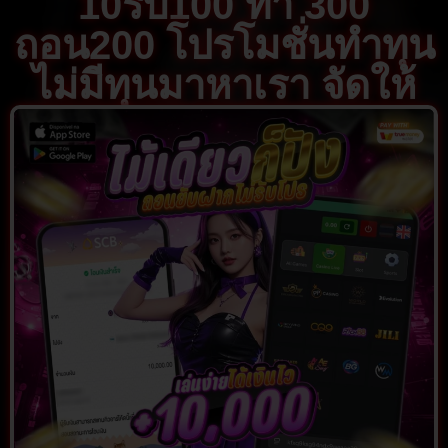
10รับ100 ทํา 300
ถอน200 โปรโมชั่นทำทุน
ไม่มีทุนมาหาเรา จัดให้