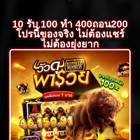
10 รับ 100 ทํา 400ถอน200
โปรนี้ของจริง ไม่ต้องแชร์
ไม่ต้องยุ่งยาก