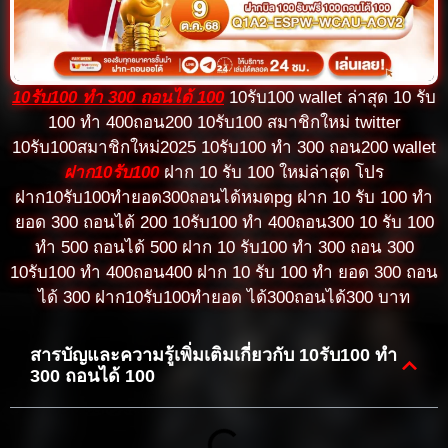
10รับ100 ทํา 300 ถอนได้ 100
10รับ100 wallet ล่าสุด 10 รับ
100 ทํา 400ถอน200 10รับ100 สมาชิกใหม่ twitter
10รับ100สมาชิกใหม่2025 10รับ100 ทํา 300 ถอน200 wallet
ฝาก10รับ100
ฝาก 10 รับ 100 ใหม่ล่าสุด โปร
ฝาก10รับ100ทํายอด300ถอนได้หมดpg ฝาก 10 รับ 100 ทํา
ยอด 300 ถอนได้ 200 10รับ100 ทํา 400ถอน300 10 รับ 100
ทํา 500 ถอนได้ 500 ฝาก 10 รับ100 ทํา 300 ถอน 300
10รับ100 ทํา 400ถอน400 ฝาก 10 รับ 100 ทํา ยอด 300 ถอน
ได้ 300 ฝาก10รับ100ทำยอด ได้300ถอนได้300 บาท
สารบัญและความรู้เพิ่มเติมเกี่ยวกับ 10รับ100 ทํา
300 ถอนได้ 100